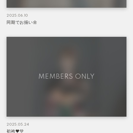
2025.06.10
同期でお揃い🌼
2025.05.24
初袴🖤💚