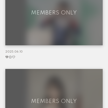
2025.06.10
💚⚾️🤍